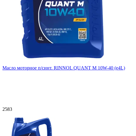
Масло моторное п/синт. RINNOL QUANT M 10W-40 (e4L)
2583