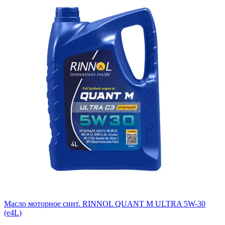
Масло моторное синт. RINNOL QUANT М ULTRA 5W-30
(e4L)