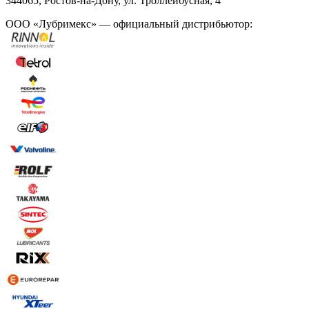
344065, Ростов-на-Дону, ул. Троллейбусная, 4
ООО «Лубримекс» — официальный дистрибьютор: