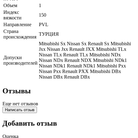
Объем
1
Индекс
150
вязкости
Направление
PVL
Страна
ТУРЦИЯ
происхождения
Mitsubishi Sx
Nissan Sx
Renault Sx
Mitsubishi
Jxx
Nissan Jxx
Renault JXX
Mitsubishi TLx
Nissan TLx
Renault TLx
Mitsubishi NDx
Допуски
Nissan NDx
Renault NDX
Mitsubishi NDk1
производителей
Nissan NDk1
Renault NDk1
Mitsubishi Pxx
Nissan Pxx
Renault PXX
Mitsubishi DBx
Nissan DBx
Renault DBx
Отзывы
Еще нет отзывов
Написать отзыв
Добавить отзыв
Оценка