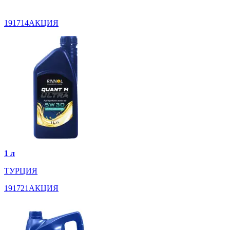
191714АКЦИЯ
1 л
ТУРЦИЯ
191721АКЦИЯ