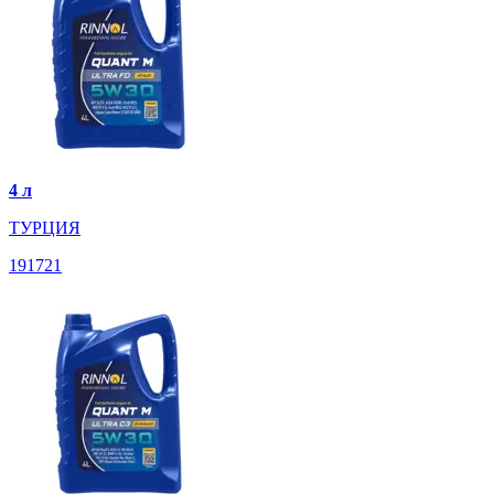
4 л
ТУРЦИЯ
191721