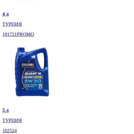
4 л
ТУРЦИЯ
191721PROMO
5 л
ТУРЦИЯ
102524