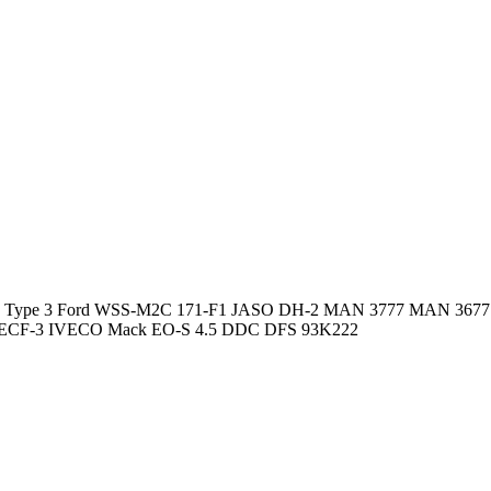
Type 3
Ford WSS-M2C 171-F1
JASO DH-2
MAN 3777
MAN 3677
r ECF-3
IVECO
Mack EO-S 4.5
DDC DFS 93K222