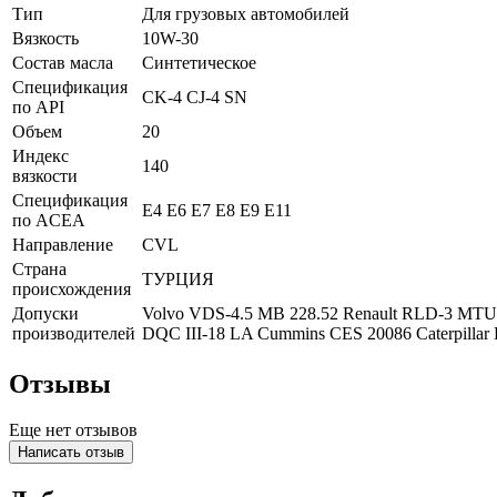
Тип
Для грузовых автомобилей
Вязкость
10W-30
Состав масла
Синтетическое
Спецификация
CK-4
CJ-4
SN
по API
Объем
20
Индекс
140
вязкости
Спецификация
E4
E6
E7
E8
E9
E11
по ACEA
Направление
CVL
Страна
ТУРЦИЯ
происхождения
Допуски
Volvo VDS-4.5
MB 228.52
Renault RLD-3
MTU 
производителей
DQC III-18 LA
Cummins CES 20086
Caterpilla
Отзывы
Еще нет отзывов
Написать отзыв