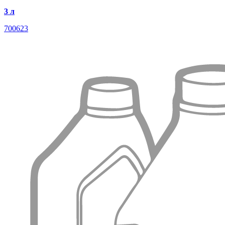
3 л
700623