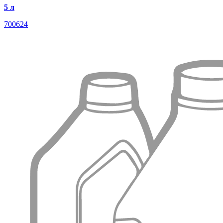
5 л
700624