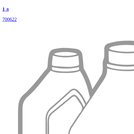
1 л
700622