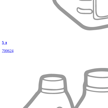
5 л
700624