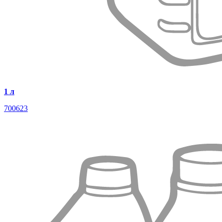
1 л
700623