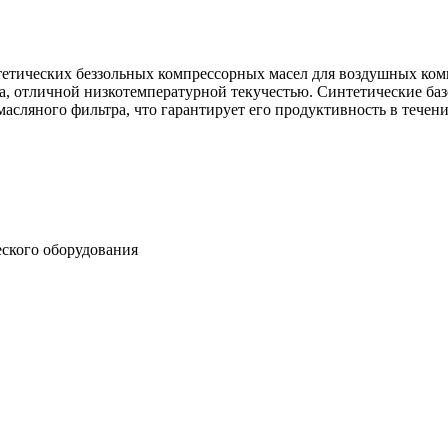
ческих беззольных компрессорных масел для воздушных компр
а, отличной низкотемпературной текучестью. Синтетические ба
асляного фильтра, что гарантирует его продуктивность в тече
еского оборудования