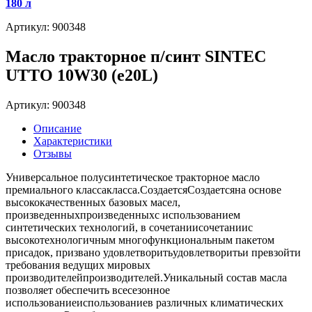
180 л
Артикул: 900348
Масло тракторное п/синт SINTEC
UTTO 10W30 (e20L)
Артикул: 900348
Описание
Характеристики
Отзывы
Универсальное полусинтетическое тракторное масло
премиального классакласса.СоздаетсяСоздаетсяна основе
высококачественных базовых масел,
произведенныхпроизведенныхс использованием
синтетических технологий, в сочетаниисочетаниис
высокотехнологичным многофункциональным пакетом
присадок, призвано удовлетворитьудовлетворитьи превзойти
требования ведущих мировых
производителейпроизводителей.Уникальный состав масла
позволяет обеспечить всесезонное
использованиеиспользованиев различных климатических