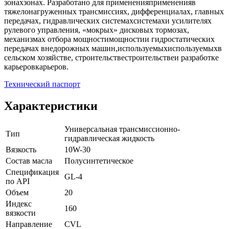
зонахзонах. Разработано для примененияпримененияв
тяжелонагруженных трансмиссиях, дифференциалах, главных
передачах, гидравлических системахсистемахи усилителях
рулевого управления, «мокрых» дисковых тормозах,
механизмах отбора мощностимощностии гидростатических
передачах внедорожных машин,используемыхиспользуемыхв
сельском хозяйстве, строительствестроительствеи разработке
карьеровкарьеров.
Технический паспорт
Характеристики
Универсальная трансмиссионно-
Тип
гидравлическая жидкость
Вязкость
10W-30
Состав масла
Полусинтетическое
Спецификация
GL-4
по API
Объем
20
Индекс
160
вязкости
Направление
CVL