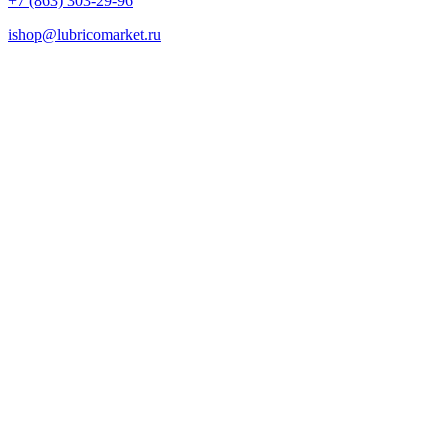
+7 (863) 303-29-96
ishop@lubricomarket.ru