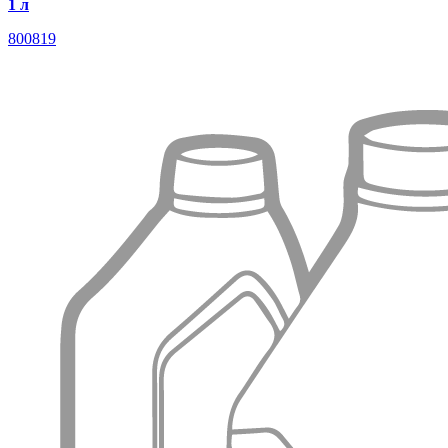
1 л
800819