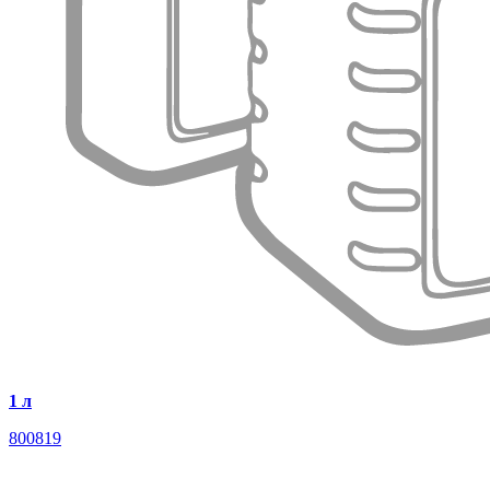
1 л
800819