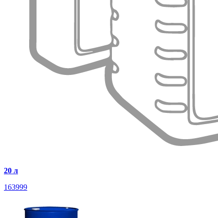
20 л
163999