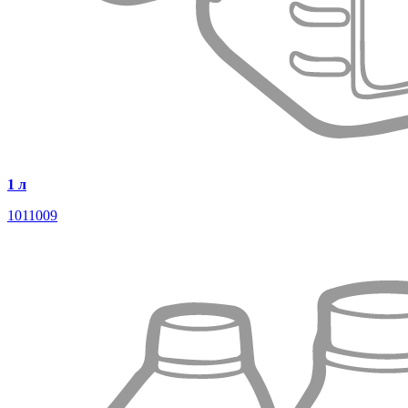
1 л
1011009