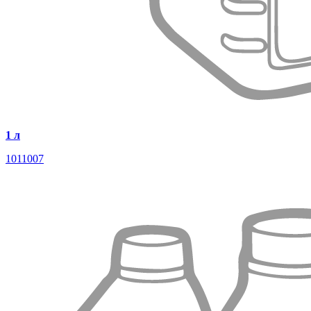
1 л
1011007