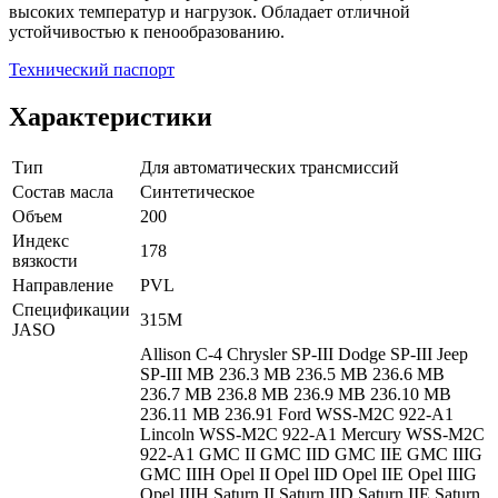
высоких температур и нагрузок. Обладает отличной
устойчивостью к пенообразованию.
Технический паспорт
Характеристики
Тип
Для автоматических трансмиссий
Состав масла
Синтетическое
Объем
200
Индекс
178
вязкости
Направление
PVL
Спецификации
315M
JASO
Allison С-4
Chrysler SP-III
Dodge SP-III
Jeep
SP-III
MB 236.3
MB 236.5
MB 236.6
MB
236.7
MB 236.8
MB 236.9
MB 236.10
MB
236.11
MB 236.91
Ford WSS-M2C 922-A1
Lincoln WSS-M2C 922-A1
Mercury WSS-M2C
922-A1
GMC II
GMC IID
GMC IIE
GMC IIIG
GMC IIIH
Opel II
Opel IID
Opel IIE
Opel IIIG
Opel IIIH
Saturn II
Saturn IID
Saturn IIE
Saturn