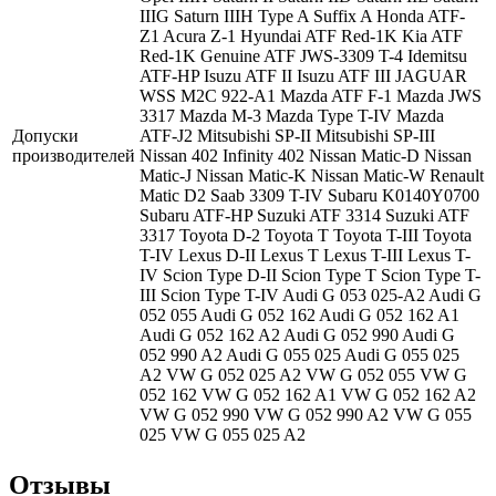
IIIG
Saturn IIIH
Type A Suffix A
Honda ATF-
Z1
Acura Z-1
Hyundai ATF Red-1K
Kia ATF
Red-1K
Genuine ATF
JWS-3309 T-4
Idemitsu
ATF-HP
Isuzu ATF II
Isuzu ATF III
JAGUAR
WSS M2C 922-A1
Mazda ATF F-1
Mazda JWS
3317
Mazda M-3
Mazda Type T-IV
Mazda
Допуски
ATF-J2
Mitsubishi SP-II
Mitsubishi SP-III
производителей
Nissan 402
Infinity 402
Nissan Matic-D
Nissan
Matic-J
Nissan Matic-K
Nissan Matic-W
Renault
Matic D2
Saab 3309 T-IV
Subaru K0140Y0700
Subaru ATF-HP
Suzuki ATF 3314
Suzuki ATF
3317
Toyota D-2
Toyota T
Toyota T-III
Toyota
T-IV
Lexus D-II
Lexus T
Lexus T-III
Lexus T-
IV
Scion Type D-II
Scion Type T
Scion Type T-
III
Scion Type T-IV
Audi G 053 025-A2
Audi G
052 055
Audi G 052 162
Audi G 052 162 A1
Audi G 052 162 A2
Audi G 052 990
Audi G
052 990 A2
Audi G 055 025
Audi G 055 025
A2
VW G 052 025 A2
VW G 052 055
VW G
052 162
VW G 052 162 A1
VW G 052 162 A2
VW G 052 990
VW G 052 990 A2
VW G 055
025
VW G 055 025 A2
Отзывы