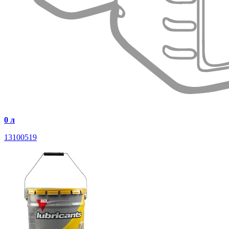
0 л
13100519