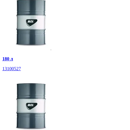
180 л
13100527