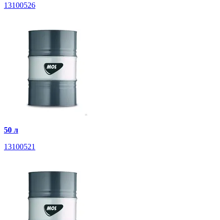
13100526
50 л
13100521