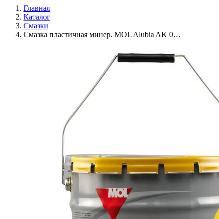
Главная
Каталог
Смазки
Смазка пластичная минер. MOL Alubia AK 0…