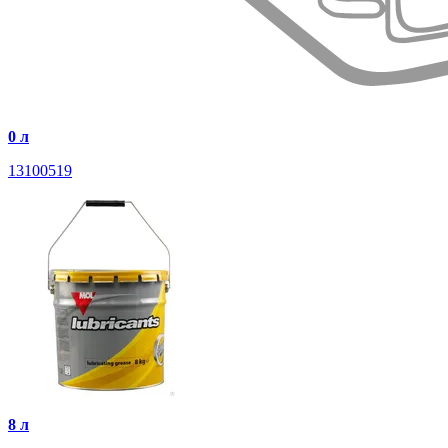
0 л
13100519
8 л