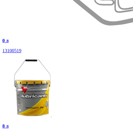
0 л
13100519
8 л