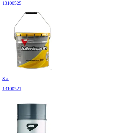
13100525
8 л
13100521