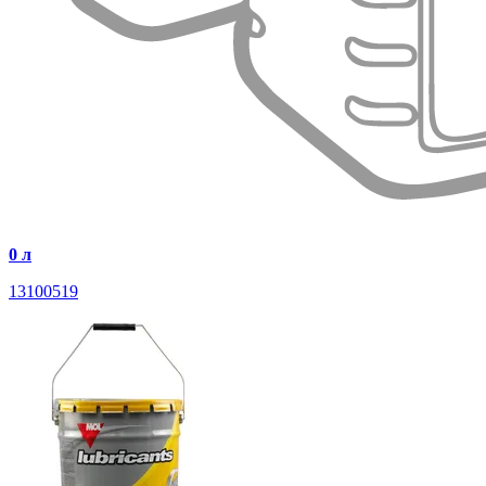
0 л
13100519