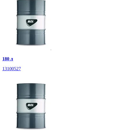
180 л
13100527