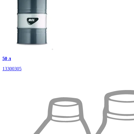
50 л
13300305