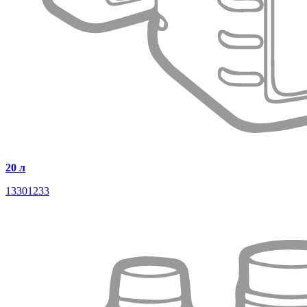
20 л
13301233