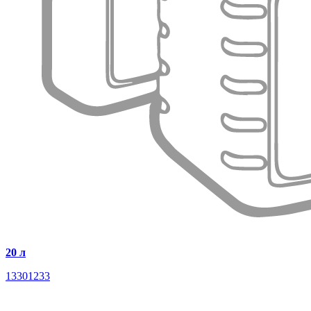
20 л
13301233