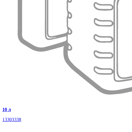
10 л
13303338