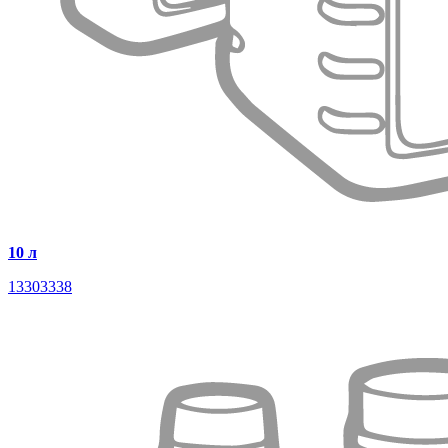
10 л
13303338