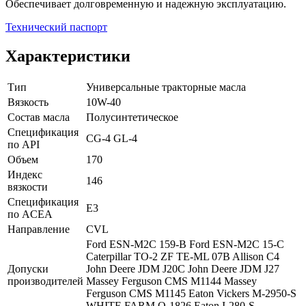
Обеспечивает долговременную и надежную эксплуатацию.
Технический паспорт
Характеристики
Тип
Универсальные тракторные масла
Вязкость
10W-40
Состав масла
Полусинтетическое
Спецификация
CG-4
GL-4
по API
Объем
170
Индекс
146
вязкости
Спецификация
E3
по ACEA
Направление
CVL
Ford ESN-M2C 159-B
Ford ESN-M2C 15-C
Caterpillar TO-2
ZF TE-ML 07B
Allison C4
Допуски
John Deere JDM J20C
John Deere JDM J27
производителей
Massey Ferguson CMS M1144
Massey
Ferguson CMS M1145
Eaton Vickers M-2950-S
WHITE FARM Q-1826
Eaton I-280-S