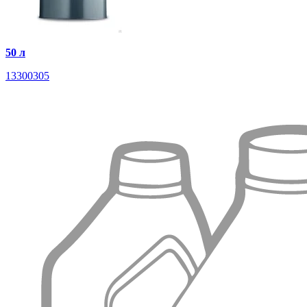
50 л
13300305