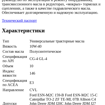
трансмиссионного масла в редукторах, «мокрых» тормозах и
сцеплениях, а также в качестве гидравлического масла.
Обеспечивает долговременную и надежную эксплуатацию.
Технический паспорт
Характеристики
Тип
Универсальные тракторные масла
Вязкость
10W-40
Состав масла
Полусинтетическое
Спецификация
CG-4
GL-4
по API
Объем
10
Индекс
146
вязкости
Спецификация
E3
по ACEA
Направление
CVL
Ford ESN-M2C 159-B
Ford ESN-M2C 15-C
Caterpillar TO-2
ZF TE-ML 07B
Allison C4
Допуски
John Deere JDM J20C
John Deere JDM J27