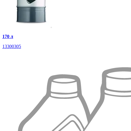
170 л
13300305