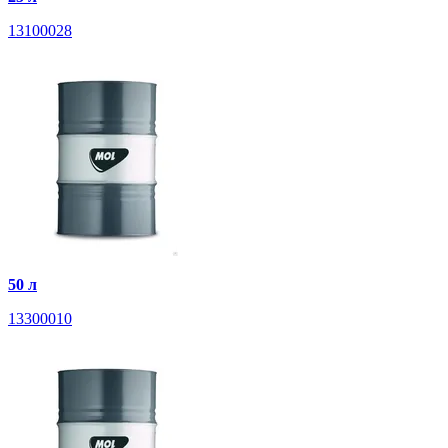
13100028
50 л
13300010