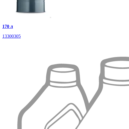
170 л
13300305