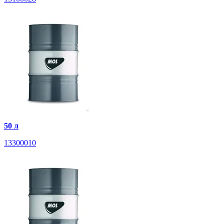
50 л
13300010