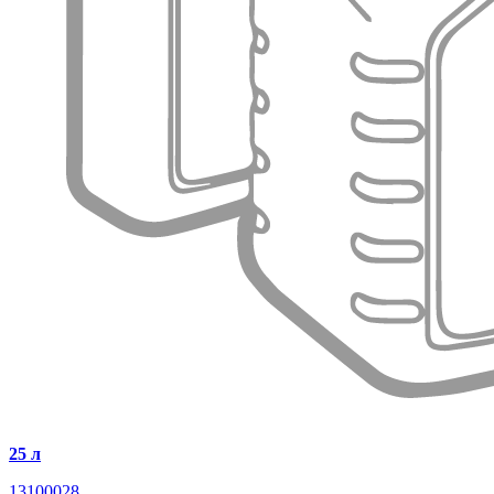
25 л
13100028