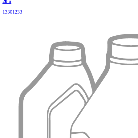
20 л
13301233