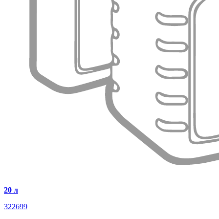
20 л
322699