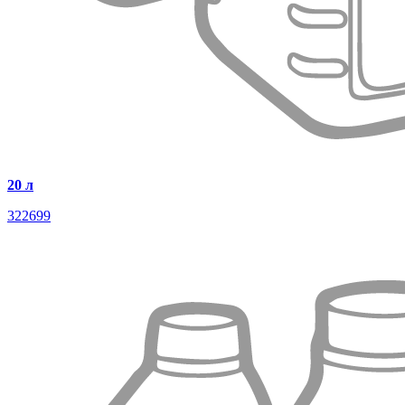
20 л
322699