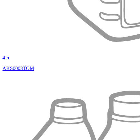
4 л
AKS0008TOM