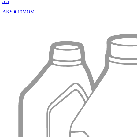
5 л
AKS0019MOM