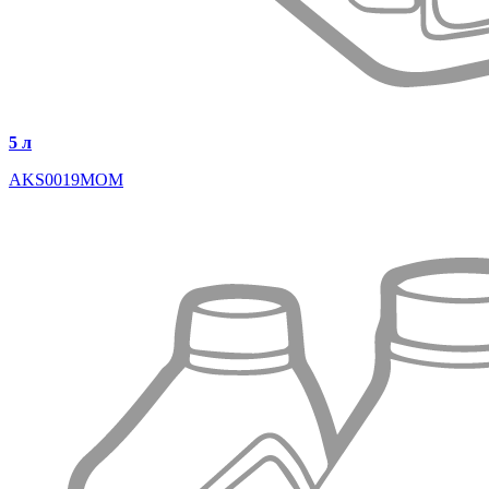
5 л
AKS0019MOM